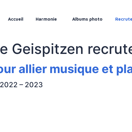
Accueil
Harmonie
Albums photo
Recrut
e Geispitzen recrute
r allier musique et plai
n 2022 – 2023