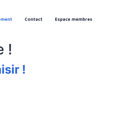
ement
Contact
Espace membres
 !
sir !